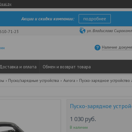
Deal.by
Акции и скидки компании:
подробнее
ул. Владислава Сырокомли
 610-71-23
Наличие докуме
зин
Доставка и оплата
Обмен и возврат товара
ары
Пуско/зарядные устройства
Aurora
Пуско-зарядное устройство a
Пуско-зарядное устройс
1 030
руб.
В наличии