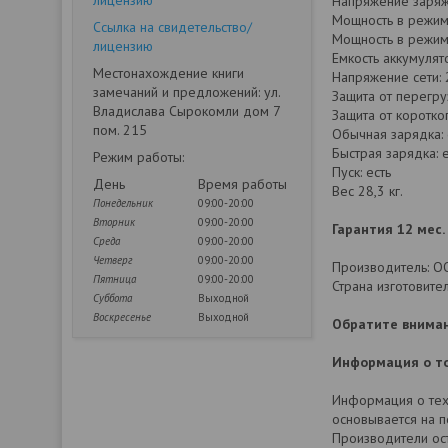
лицензию
Напряжение заряж
Мощность в режиме
Ссылка на свидетельство/
Мощность в режиме
лицензию
Емкость аккумулято
Местонахождение книги
Напряжение сети:
замечаний и предложений: ул.
Защита от перегруз
Владислава Сырокомли дом 7
Защита от коротко
пом. 215
Обычная зарядка: 
Быстрая зарядка: е
Режим работы:
Пуск: есть
День
Время работы
Вес 28,3 кг.
Понедельник
09:00-20:00
Вторник
09:00-20:00
Гарантия 12 мес.
Среда
09:00-20:00
Четверг
09:00-20:00
Производитель: ООО
Пятница
09:00-20:00
Страна изготовител
Суббота
Выходной
Воскресенье
Выходной
Обратите вниман
Информация о то
Информация о техн
основывается на 
Производители ост