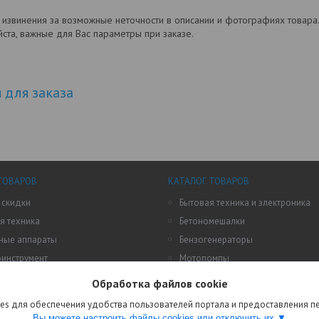
 извинения за возможные неточности в описании и фотографиях товар
йста, важные для Вас параметры при заказе.
для заказа
ТОВАРОВ
КАТАЛОГ ТОВАРОВ
 скидки
Бытовая техника и электроника
я техника
Бетономешалки
ные аппараты
Бензогенераторы
оинструмент
Мотопомпы
 для дома и дачи
Все для фермерского и подсобн
Обработка файлов cookie
хозяйства
овары
es для обеспечения удобства пользователей портала и предоставления 
Пневматические инструменты
Вы можете настроить файлы cookies или отключить их.