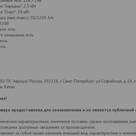
аемых АКБ: 12В / 24В
 "Зарядка": 2,5 кВт
 "Старт": 20 кВт
ра (мин./макс.): 20/1200 А/ч
 220В
ок: есть
го замыкания: есть
есть
сть
 "ГК "Аврора". Россия, 192236, г.Санкт-Петербург, ул.Софийская, д.14, ли
ь: Китай.
ие!
варе предоставлена для ознакомления и не является публичной 
ических характеристиках, комплекте поставки, стране изготовления, в
последних доступных сведениях от производителя.
авляют за собой право изменять внешний вид, характеристики и комп