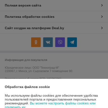
Полная версия сайта
Политика обработки cookies
Сайт создан на платформе Deal.by
Информация для покупателя
Юридическое лицо:
ООО "Техноград-М"
220067, г. Минск, ул. Сырокомли 7 помещение 90.
Регистрационный номер ЕГР: 192762361
Обработка файлов cookie
УНП: 192762361
Регистрационный орган: Мингорисполком
Мы используем файлы cookies для обеспечения удобства
пользователей портала и предоставления персональных
Дата регистрации компании: 23.01.2017
рекомендаций.
Вы можете настроить файлы cookies или
отключить их.