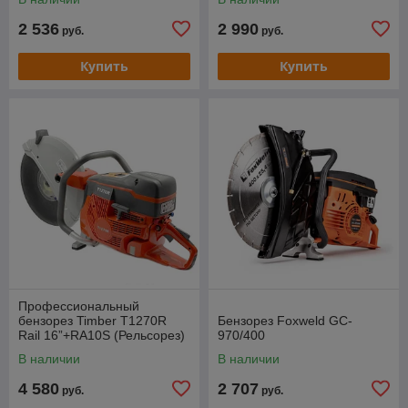
2 536
2 990
руб.
руб.
Купить
Купить
Профессиональный
бензорез Timber T1270R
Бензорез Foxweld GC-
Rail 16”+RA10S (Рельсорез)
970/400
В наличии
В наличии
4 580
2 707
руб.
руб.