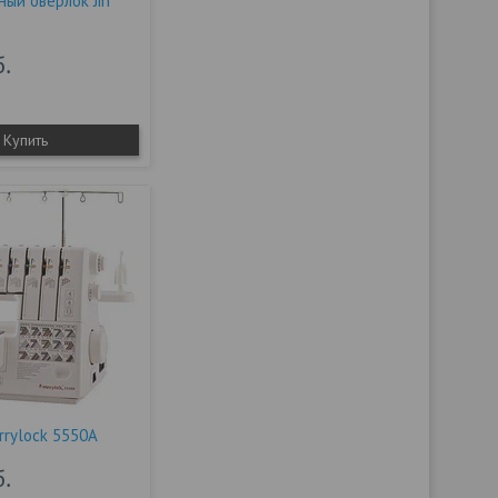
ый оверлок Jin
б.
Купить
rrylock 5550A
б.