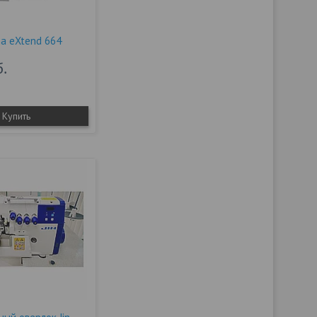
na eXtend 664
б.
Купить