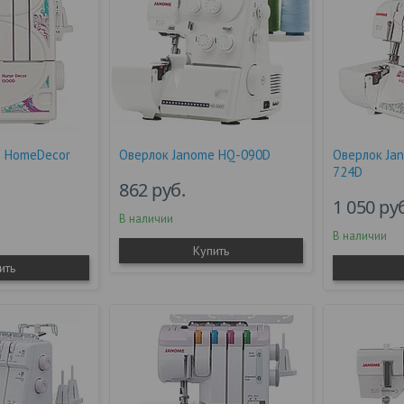
e HomeDecor
Оверлок Janome HQ-090D
Оверлок Ja
724D
862
руб.
1 050
ру
В наличии
В наличии
Купить
ить