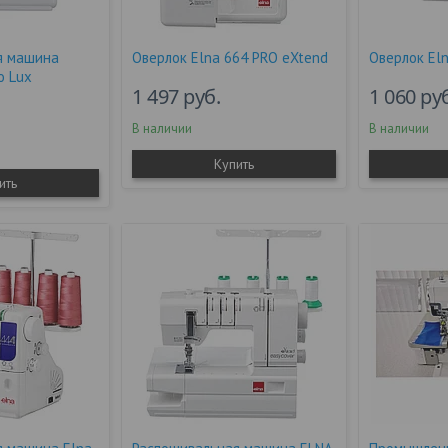
я машина
Оверлок Elna 664 PRO eXtend
Оверлок El
o Lux
1 497
руб.
1 060
ру
В наличии
В наличии
Купить
ить