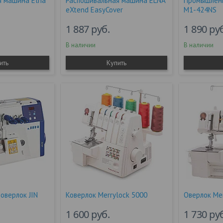
я машина Elna
Распошивальная машина ELNA
Промышленн
eXtend EasyCover
M1-424NS
1 887
руб.
1 890
ру
В наличии
В наличии
ить
Купить
оверлок JIN
Коверлок Merrylock 5000
Оверлок Me
1 600
руб.
1 730
ру