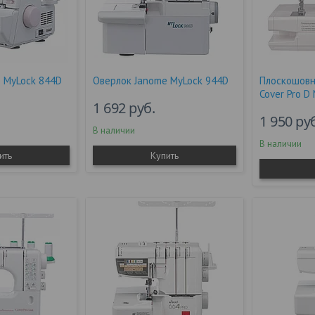
 MyLock 844D
Оверлок Janome MyLock 944D
Плоскошовн
Cover Pro D
1 692
руб.
1 950
ру
В наличии
В наличии
ить
Купить