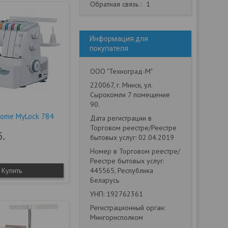
Обратная связь
1
Информация для
покупателя
ООО "Техноград-М"
220067, г. Минск, ул.
Сырокомли 7 помещение
90.
nome MyLock 784
Дата регистрации в
Торговом реестре/Реестре
б.
бытовых услуг: 02.04.2019
Номер в Торговом реестре/
Реестре бытовых услуг:
Купить
445565, Республика
Беларусь
УНП: 192762361
Регистрационный орган:
Мингорисполком