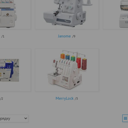
I
Janome
1
9
MerryLock
2
3