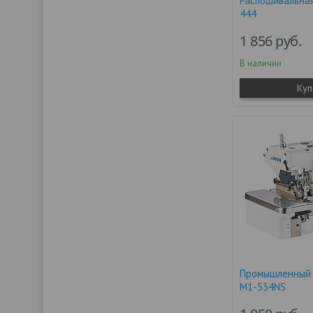
Распошивальна
444
1 856
руб.
В наличии
Куп
Промышленный 
M1-534NS