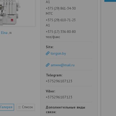
А1
+375 (29) 861-34-30
МТС
+375 (29) 610-71-23
А1
+375 (17) 336-80-80
Elna
4
тел/факс
torgsin.by
amww@mail.ru
+375296107123
+375296107123
Галерея
Список