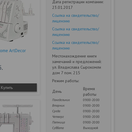
Дата регистрации компании:
23.01.2017
Ссылка на свидетельство/
лицензию
Ссылка на свидетельство/
лицензию
Ссылка на свидетельство/
лицензию
nome ArtDecor
Местонахождение книги
замечаний и предложений:
б.
ул. Владислава Сырокомли
дом 7 пом. 215
Режим работы:
Купить
Время
День
работы
Понедельник
09:00-20:00
Вторник
09:00-20:00
Среда
09:00-20:00
Четверг
09:00-20:00
Пятница
09:00-20:00
Суббота
Выходной