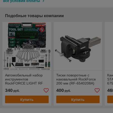
Все условия оплаты
Подобные товары компании
Автомобильный набор
Тиски поворотные с
Кан
инструментов
наковальней RockForce
ST
RockFORCE LIGHT RF
200 мм (RF-6540208A)
675
LIGHT-38841L DS
340
400
46
руб.
руб.
Купить
Купить