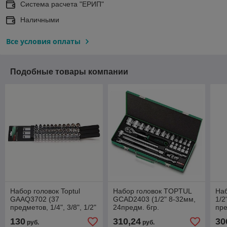
Система расчета "ЕРИП"
Наличными
Все условия оплаты
Подобные товары компании
Набор головок Toptul
Набор головок TOPTUL
Наб
GAAQ3702 (37
GCAD2403 (1/2" 8-32мм,
1/2
предметов, 1/4", 3/8", 1/2"
24предм. 6гр.
пр
4-22мм)
метал.кейс)
(G
130
310,24
30
руб.
руб.