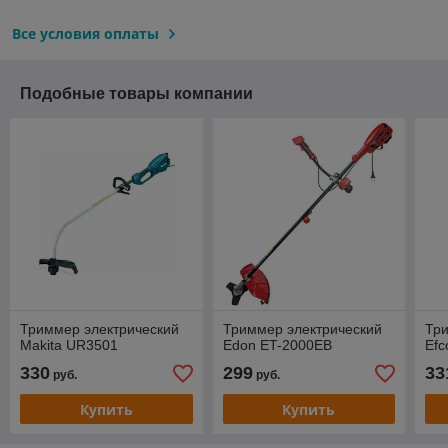
Все условия оплаты
Подобные товары компании
Триммер электрический
Триммер электрический
Три
Makita UR3501
Edon ET-2000EB
Efc
330
299
33
руб.
руб.
Купить
Купить