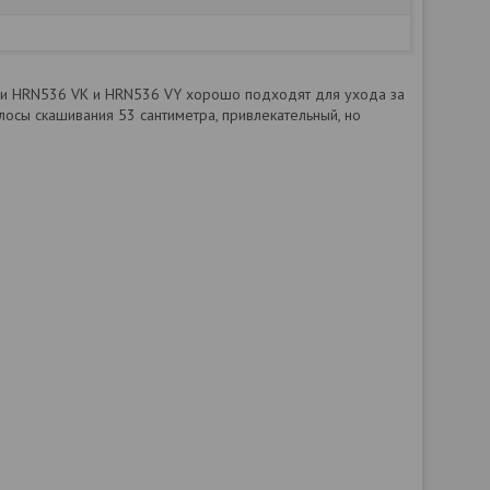
и HRN536 VK и HRN536 VY хорошо подходят для ухода за
сы скашивания 53 сантиметра, привлекательный, но