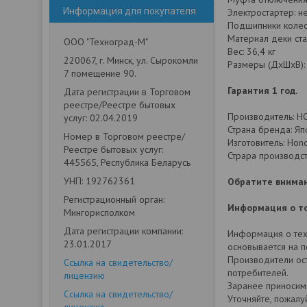
Информация для покупателя
Электростартер: н
Подшипники колес:
Материал деки ста
ООО "Техноград-М"
Вес: 36,4 кг
220067, г. Минск, ул. Сырокомли
Размеры (ДхШхВ):
7 помещение 90.
Гарантия 1 год.
Дата регистрации в Торговом
реестре/Реестре бытовых
Производитель: 
услуг: 02.04.2019
Страна бренда: Яп
Номер в Торговом реестре/
Изготовитель: Hon
Реестре бытовых услуг:
Страра производст
445565, Республика Беларусь
УНП: 192762361
Обратите вниман
Регистрационный орган:
Информация о то
Мингорисполком
Дата регистрации компании:
Информация о техн
23.01.2017
основывается на 
Производители ост
Ссылка на свидетельство/
потребителей.
лицензию
Заранее приносим
Ссылка на свидетельство/
Уточняйте, пожалу