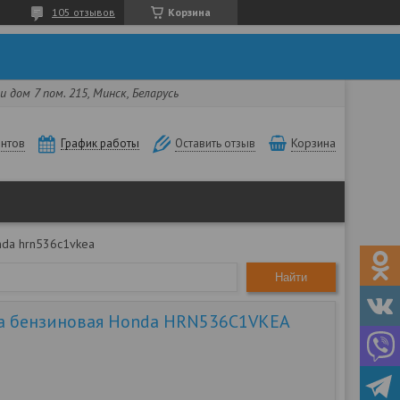
105 отзывов
Корзина
 дом 7 пом. 215, Минск, Беларусь
нтов
Корзина
График работы
Оставить отзыв
nda hrn536c1vkea
Найти
а бензиновая Honda HRN536C1VKEA