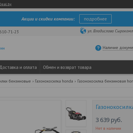
Deal.by
Акции и скидки компании:
подробнее
ул. Владислава Сырокомли
 610-71-23
Наличие докуме
зин
Доставка и оплата
Обмен и возврат товара
силки бензиновые
Газонокосилка honda
Газонокосилка бензиновая ho
Газонокосилк
3 639
руб.
Нет в наличии