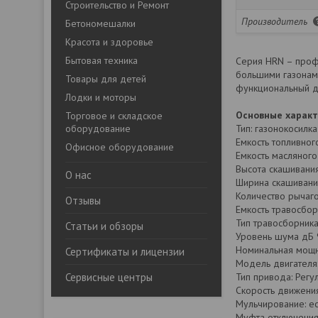
Строительство и Ремонт
Производитель
Бетономешалки
Красота и здоровье
Бытовая техника
Серия HRN – проф
большими газонам
Товары для детей
функциональный ди
Лодки и моторы
Основные харак
Торговое и складское
оборудование
Тип: газонокосилк
Емкость топливного
Офисное оборудование
Емкость масляного 
Высота скашивания
О нас
Ширина скашивани
Количество рычаго
Отзывы
Емкость травосбор
Тип травосборника
Статьи и обзоры
Уровень шума дБ 
Номинальная мощно
Сертификаты и лицензии
Модель двигателя
Сервисные центры
Тип привода: Регу
Скорость движения
Мульчирование: ес
Муфта отключения 