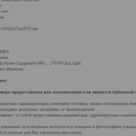
ет
 нет
ль
 1550x575x1035 мм.
HONDA
ония.
da Power Equipment MFG., 27359 USA, США.
ва: Франция.
ие!
варе предоставлена для ознакомления и не является публичной 
ических характеристиках, комплекте поставки, стране изготовления, в
последних доступных сведениях от производителя.
авляют за собой право изменять внешний вид, характеристики и комп
 извинения за возможные неточности в описании и фотографиях товар
йста, важные для Вас параметры при заказе.