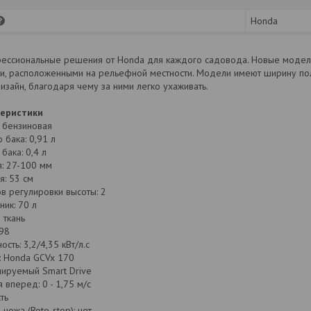
Honda
ессиональные решения от Honda для каждого садовода. Новые модел
и, расположенными на рельефной местности. Модели имеют ширину поло
зайн, благодаря чему за ними легко ухаживать.
теристики
а бензиновая
 бака: 0,91 л
бака: 0,4 л
: 27-100 мм
я: 53 см
в регулировки высоты: 2
ник: 70 л
 ткань
98
сть: 3,2/4,35 кВт/л.с
: Honda GCVx 170
лируемый Smart Drive
 вперед: 0 - 1,75 м/c
ть
ножа (Roto-stop): нет