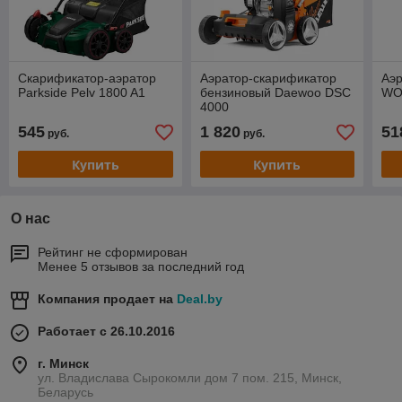
Скарификатор-аэратор
Аэратор-скарификатор
Аэ
Parkside Pelv 1800 A1
бензиновый Daewoo DSC
WO
4000
545
1 820
51
руб.
руб.
Купить
Купить
О нас
Рейтинг не сформирован
Менее 5 отзывов за последний год
Компания продает на
Deal.by
Работает с 26.10.2016
г. Минск
ул. Владислава Сырокомли дом 7 пом. 215, Минск,
Беларусь