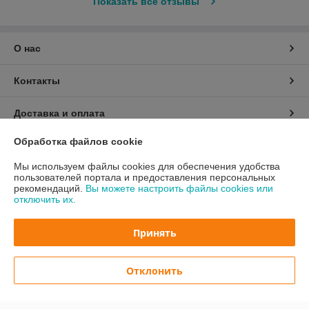
Показать все отзывы
О нас
Контакты
Доставка и оплата
Обработка файлов cookie
График работы
Мы используем файлы cookies для обеспечения удобства
пользователей портала и предоставления персональных
Полная версия сайта
рекомендаций.
Вы можете настроить файлы cookies или
отключить их.
Политика обработки cookies
Принять
Сайт создан на платформе Deal.by
Отклонить