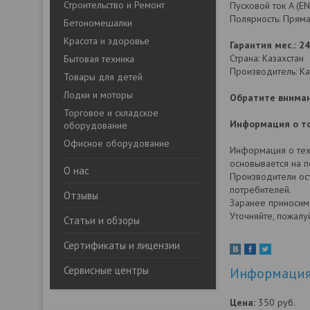
Строительство и Ремонт
Пусковой ток A (EN
Полярность: Пряма
Бетономешалки
Красота и здоровье
Гарантия мес.: 24
Страна: Казахстан
Бытовая техника
Производитель: Kai
Товары для детей
Лодки и моторы
Обратите вниман
Торговое и складское
Информация о то
оборудование
Офисное оборудование
Информация о техн
основывается на 
О нас
Производители ост
потребителей.
Отзывы
Заранее приносим
Уточняйте, пожалу
Статьи и обзоры
Сертификаты и лицензии
Сервисные центры
Информация 
Цена:
350
руб.