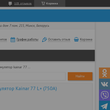
105 отзывов
Корзина
 дом 7 пом. 215, Минск, Беларусь
нтов
Корзина
График работы
Оставить отзыв
Автомобильный аккумулятор kainar 77 l+ (750a)
Найти
ятор Kainar 77 L+ (750A)