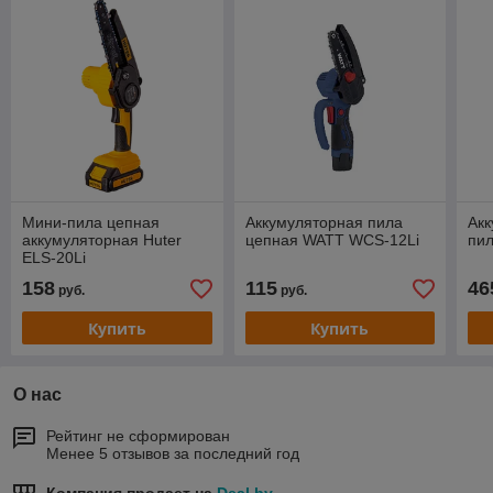
Мини-пила цепная
Аккумуляторная пила
Акк
аккумуляторная Huter
цепная WATT WCS-12Li
пил
ELS-20Li
158
115
46
руб.
руб.
Купить
Купить
О нас
Рейтинг не сформирован
Менее 5 отзывов за последний год