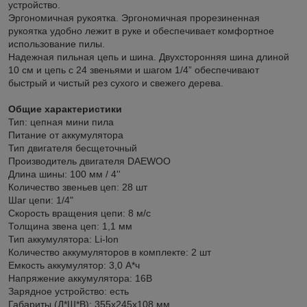
устройство.
Эргономичная рукоятка. Эргономичная прорезиненная
рукоятка удобно лежит в руке и обеспечивает комфортное
использование пилы.
Надежная пильная цепь и шина. Двухсторонняя шина длиной
10 см и цепь с 24 звеньями и шагом 1/4” обеспечивают
быстрый и чистый рез сухого и свежего дерева.
Общие характеристики
Тип: цепная мини пила
Питание от аккумулятора
Тип двигателя бесщеточный
Производитель двигателя DAEWOO
Длина шины: 100 мм / 4''
Количество звеньев цеп: 28 шт
Шаг цепи: 1/4"
Скорость вращения цепи: 8 м/с
Толщина звена цеп: 1,1 мм
Тип аккумулятора: Li-lon
Количество аккумуляторов в комплекте: 2 шт
Емкость аккумулятор: 3,0 А*ч
Напряжение аккумулятора: 16В
Зарядное устройство: есть
Габариты (Д*Ш*В): 355x245x108 мм