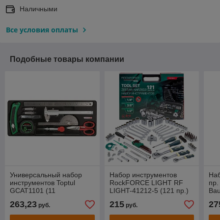
Наличными
Все условия оплаты
Подобные товары компании
Универсальный набор
Набор инструментов
Наб
инструментов Toptul
RockFORCE LIGHT RF
пр.
GCAT1101 (11
LIGHT-41212-5 (121 пр.)
Ba
предметов)
1/4'', 1/2'',3/8''
263,23
215
27
руб.
руб.