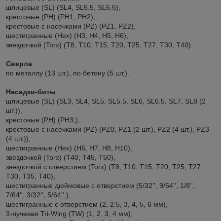
шлицевые (SL) (SL4, SL5.5, SL6.5),
крестовые (PH) (РН1, РН2),
крестовые с насечками (PZ) (PZ1, PZ2),
шестигранные (Hex) (Н3, Н4, Н5, Н6),
звездочкой (Torx) (Т8, Т10, Т15, Т20, Т25, Т27, Т30, Т40).
Сверла
по металлу (13 шт.), по бетону (5 шт.).
Насадки-биты
шлицевые (SL) (SL3, SL4, SL5, SL5.5, SL6, SL6.5, SL7, SL8 (2
шт.)),
крестовые (PH) (РН3,),
крестовые с насечками (PZ) (PZ0, PZ1 (2 шт.), PZ2 (4 шт.), PZ3
(4 шт.)),
шестигранные (Hex) (Н6, Н7, Н8, Н10),
звездочкой (Torx) (Т40, Т45, Т50),
звездочкой с отверстием (Torx) (Т8, Т10, Т15, Т20, Т25, Т27,
Т30, Т35, Т40),
шестигранные дюймовые с отверстием (5/32'', 9/64'', 1/8'',
7/64'', 3/32'', 5/64'' ),
шестигранные с отверстием (2, 2.5, 3, 4, 5, 6 мм),
3-лучевая Tri-Wing (TW) (1, 2, 3, 4 мм),