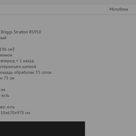
Мотоблок
Briggs Stratton RS950
тный
 196 см3
менное
 вперед + 1 назад
естеренчато-цепной
ощадь обработки: 35 соток
и 73 см
 см
 есть
во: есть
510х670х970 см.