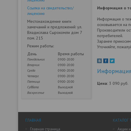
лицензию
Ссылка на свидетельство/
Информация о то
лицензию
Информация о техн
Местонахождение книги
основывается на 
замечаний и предложений: ул.
Производители ост
Владислава Сырокомли дом 7
потребителей.
пом. 215
Заранее приносим
Режим работы:
Уточняйте, пожалу
День
Время работы
Понедельник
09:00-20:00
Вторник
09:00-20:00
Информация 
Среда
09:00-20:00
Четверг
09:00-20:00
Пятница
09:00-20:00
Цена:
3 090
руб.
Суббота
Выходной
Воскресенье
Выходной
ГЛАВНАЯ
КАТАЛОГ 
Главная страница
Акции и