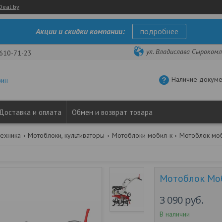
Deal.by
Акции и скидки компании:
подробнее
ул. Владислава Сырокомли
 610-71-23
Наличие докуме
зин
Доставка и оплата
Обмен и возврат товара
техника
Мотоблоки, культиваторы
Мотоблоки мобил-к
Мотоблок Мо
3 090
руб.
В наличии