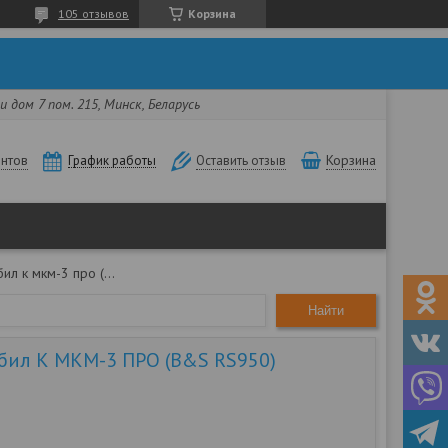
105 отзывов
Корзина
 дом 7 пом. 215, Минск, Беларусь
нтов
Корзина
График работы
Оставить отзыв
Мотоблок мобил к мкм-3 про (b&s rs950)
Найти
бил К МКМ-3 ПРО (B&S RS950)