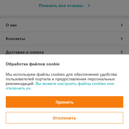
Показать все отзывы
О нас
Контакты
Доставка и оплата
Обработка файлов cookie
График работы
Мы используем файлы cookies для обеспечения удобства
пользователей портала и предоставления персональных
Полная версия сайта
рекомендаций.
Вы можете настроить файлы cookies или
отключить их.
Политика обработки cookies
Принять
Сайт создан на платформе Deal.by
Отклонить