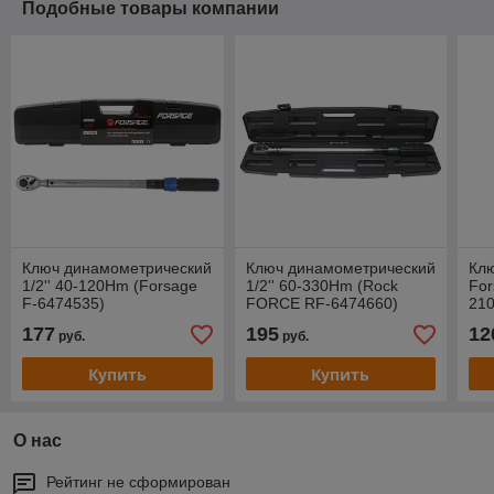
Подобные товары компании
Ключ динамометрический
Ключ динамометрический
Кл
1/2'' 40-120Нm (Forsage
1/2'' 60-330Нm (Rock
For
F-6474535)
FORCE RF-6474660)
210
177
195
12
руб.
руб.
Купить
Купить
О нас
Рейтинг не сформирован