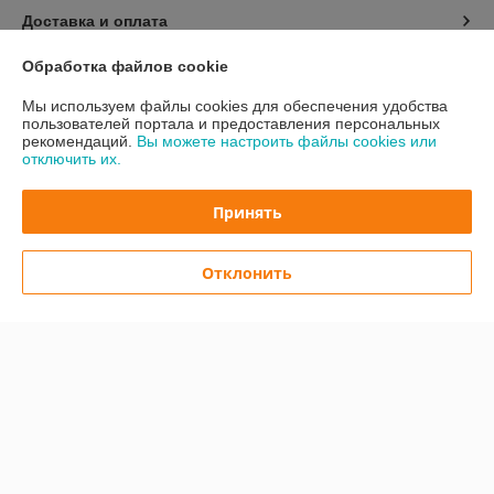
Доставка и оплата
Обработка файлов cookie
График работы
Мы используем файлы cookies для обеспечения удобства
пользователей портала и предоставления персональных
Полная версия сайта
рекомендаций.
Вы можете настроить файлы cookies или
отключить их.
Политика обработки cookies
Принять
Сайт создан на платформе Deal.by
Отклонить
Информация для покупателя
Юридическое лицо:
ООО "Техноград-М"
220067, г. Минск, ул. Сырокомли 7 помещение 90.
Регистрационный номер ЕГР: 192762361