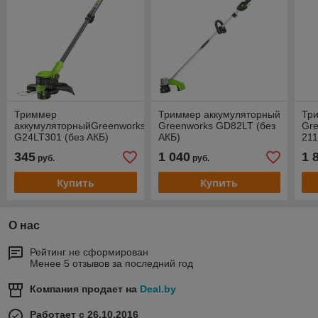
Триммер
Триммер аккумуляторный
Тр
аккумуляторныйGreenworks
Greenworks GD82LT (без
Gr
G24LT301 (без АКБ)
АКБ)
211
345
1 040
1 
руб.
руб.
Купить
Купить
О нас
Рейтинг не сформирован
Менее 5 отзывов за последний год
Компания продает на
Deal.by
Работает с 26.10.2016