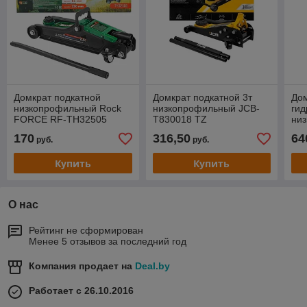
Домкрат подкатной
Домкрат подкатной 3т
Дом
низкопрофильный Rock
низкопрофильный JCB-
гид
FORCE RF-TH32505
T830018 TZ
ни
(2,5т)
(Ro
170
316,50
64
руб.
руб.
Купить
Купить
О нас
Рейтинг не сформирован
Менее 5 отзывов за последний год
Компания продает на
Deal.by
Работает с 26.10.2016