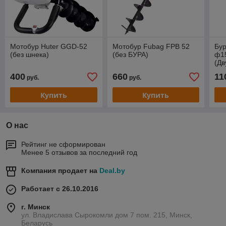
Мотобур Huter GGD-52
Мотобур Fubag FPB 52
Бу
(без шнека)
(без БУРА)
ф1
(Дв
400
660
11
руб.
руб.
Купить
Купить
О нас
Рейтинг не сформирован
Менее 5 отзывов за последний год
Компания продает на
Deal.by
Работает с 26.10.2016
г. Минск
ул. Владислава Сырокомли дом 7 пом. 215, Минск,
Беларусь