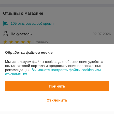
Отзывы о магазине
105 отзывов за всё время
Покупатель
02.07.2026
Отлично
Сделка подтверждена через корзину
Обработка файлов cookie
Мы используем файлы cookies для обеспечения удобства
пользователей портала и предоставления персональных
Покупатель
12.05.2026
рекомендаций.
Вы можете настроить файлы cookies или
отключить их.
Отлично
Принять
Хочу поблагодарить сотрудников этой фирмы за хорошее 
отношение к покупателю.Огромное спасибо 
руководителю.Отдельное спасибо за дополнительные рекомендации 
Отклонить
к товару и быстрое обслуживание и доставку его к 
покупателю.Желаю удачи . Спасибо.