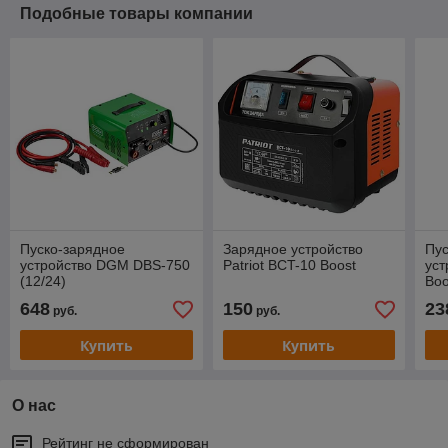
Подобные товары компании
Пуско-зарядное
Зарядное устройство
Пус
устройство DGM DBS-750
Patriot BCT-10 Boost
уст
(12/24)
Boo
648
150
23
руб.
руб.
Купить
Купить
О нас
Рейтинг не сформирован