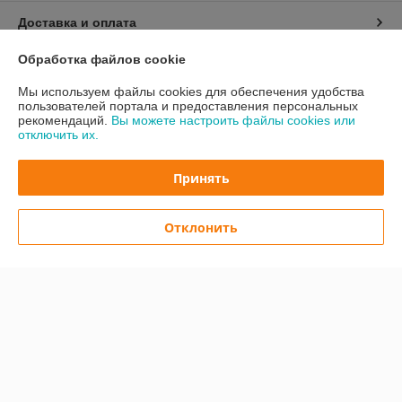
Доставка и оплата
Обработка файлов cookie
График работы
Мы используем файлы cookies для обеспечения удобства
пользователей портала и предоставления персональных
Полная версия сайта
рекомендаций.
Вы можете настроить файлы cookies или
отключить их.
Политика обработки cookies
Принять
Сайт создан на платформе Deal.by
Отклонить
Информация для покупателя
Юридическое лицо:
ООО "Техноград-М"
220067, г. Минск, ул. Сырокомли 7 помещение 90.
Регистрационный номер ЕГР: 192762361