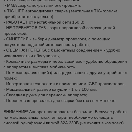
> MMA сварка покрытыми электродами.
> TIG LIFT аргонодуговая сварка (вентильная TIG-горелка
приобретается отдельно).
- РАБОТАЕТ от нестабильной сети 150 В;
- НЕ ТРЕБУЕТСЯ ГАЗ - варит порошковой самозащитной
проволокой;
- СИНЕРГИЯ - выбери диаметр проволоки, с помощью
регулятора подстрой интенсивность работы;
- СЪЁМНАЯ ГОРЕЛКА с байонетным соединением - удобно
использовать и обслуживать;
- Компактные размеры и небольшой вес - удобство обращения
с аппаратом и высокая мобильность.
- Помехоподавляющий фильтр для защиты других устройств от
помех;
- Инверторная технология с применением IGBT-транзисторов;
- Максимальный размер катушки - 1 кг / 100 мм;
- Складная ручка для переноски аппарата;
- Порошковая проволока для сварки без газа в комплекте.
ВНИМАНИЕ! Аппарат поставляется без вилки. В случае работы
на максимальных токах, аппарат необходимо оснащать
силовой однофазной вилкой 32А 230В (не входит в комплект).