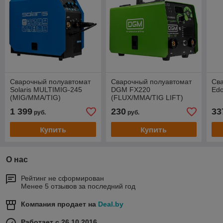
Сварочный полуавтомат
Сварочный полуавтомат
Св
Solaris MULTIMIG-245
DGM FX220
Edo
(MIG/MMA/TIG)
(FLUX/MMA/TIG LIFT)
1 399
230
33
руб.
руб.
Купить
Купить
О нас
Рейтинг не сформирован
Менее 5 отзывов за последний год
Компания продает на
Deal.by
Работает с 26.10.2016