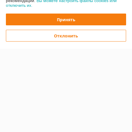
рекомендаций.
Вы можете настроить файлы cookies или
отключить их.
Политика обработки cookies
Принять
Сайт создан на платформе Deal.by
Отклонить
Информация для покупателя
Юридическое лицо:
ООО "Техноград-М"
220067, г. Минск, ул. Сырокомли 7 помещение 90.
Регистрационный номер ЕГР: 192762361
УНП: 192762361
Регистрационный орган: Мингорисполком
Дата регистрации компании: 23.01.2017
Ссылка на свидетельство/лицензию