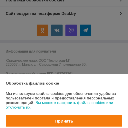
Политика обработки cookies
Сайт создан на платформе Deal.by
Информация для покупателя
Юридическое лицо:
ООО "Техноград-М"
220067, г. Минск, ул. Сырокомли 7 помещение 90.
Регистрационный номер ЕГР: 192762361
Обработка файлов cookie
УНП: 192762361
Регистрационный орган: Мингорисполком
Мы используем файлы cookies для обеспечения удобства
пользователей портала и предоставления персональных
Дата регистрации компании: 23.01.2017
рекомендаций.
Вы можете настроить файлы cookies или
отключить их.
Ссылка на свидетельство/лицензию
Ссылка на свидетельство/лицензию
Принять