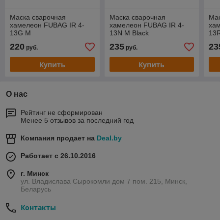
Маска сварочная
Маска сварочная
Ма
хамелеон FUBAG IR 4-
хамелеон FUBAG IR 4-
ха
13G M
13N M Black
13
220
235
23
руб.
руб.
Купить
Купить
О нас
Рейтинг не сформирован
Менее 5 отзывов за последний год
Компания продает на
Deal.by
Работает с 26.10.2016
г. Минск
ул. Владислава Сырокомли дом 7 пом. 215, Минск,
Беларусь
Контакты