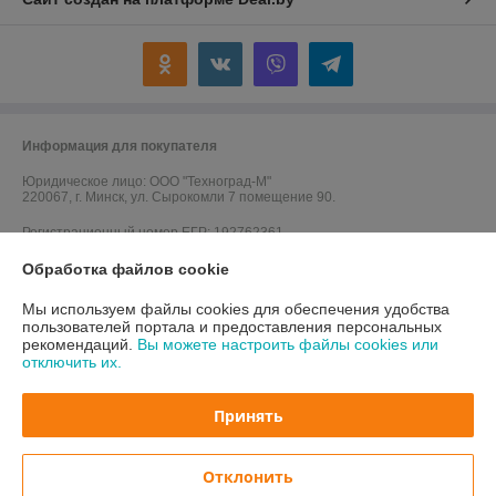
Информация для покупателя
Юридическое лицо:
ООО "Техноград-М"
220067, г. Минск, ул. Сырокомли 7 помещение 90.
Регистрационный номер ЕГР: 192762361
Обработка файлов cookie
УНП: 192762361
Регистрационный орган: Мингорисполком
Мы используем файлы cookies для обеспечения удобства
пользователей портала и предоставления персональных
Дата регистрации компании: 23.01.2017
рекомендаций.
Вы можете настроить файлы cookies или
отключить их.
Ссылка на свидетельство/лицензию
Ссылка на свидетельство/лицензию
Принять
Ссылка на свидетельство/лицензию
Отклонить
Местонахождение книги жалоб и предложений: ул. Владислава