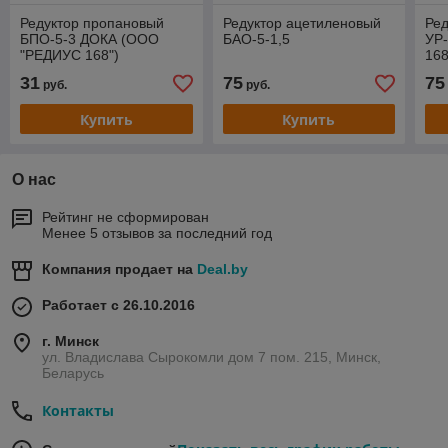
Редуктор пропановый
Редуктор ацетиленовый
Ред
БПО-5-3 ДОКА (ООО
БАО-5-1,5
УР-
"РЕДИУС 168")
168
31
75
75
руб.
руб.
Купить
Купить
О нас
Рейтинг не сформирован
Менее 5 отзывов за последний год
Компания продает на
Deal.by
Работает с 26.10.2016
г. Минск
ул. Владислава Сырокомли дом 7 пом. 215, Минск,
Беларусь
Контакты