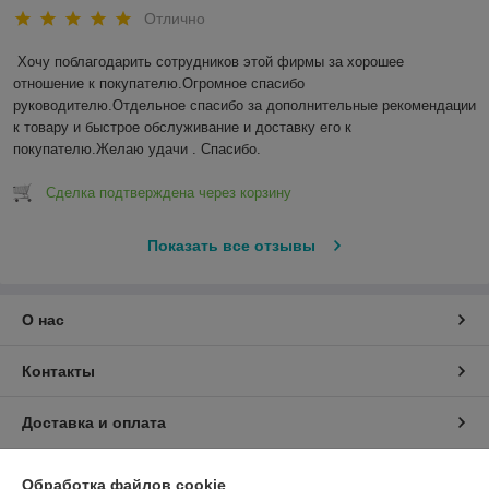
Отлично
Хочу поблагодарить сотрудников этой фирмы за хорошее 
отношение к покупателю.Огромное спасибо 
руководителю.Отдельное спасибо за дополнительные рекомендации 
к товару и быстрое обслуживание и доставку его к 
покупателю.Желаю удачи . Спасибо.
Сделка подтверждена через корзину
Показать все отзывы
О нас
Контакты
Доставка и оплата
График работы
Обработка файлов cookie