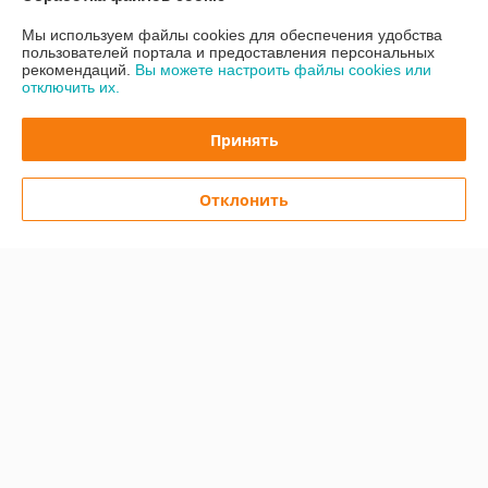
Мы используем файлы cookies для обеспечения удобства
Полная версия сайта
пользователей портала и предоставления персональных
рекомендаций.
Вы можете настроить файлы cookies или
отключить их.
Политика обработки cookies
Принять
Сайт создан на платформе Deal.by
Отклонить
Информация для покупателя
Юридическое лицо:
ООО "Техноград-М"
220067, г. Минск, ул. Сырокомли 7 помещение 90.
Регистрационный номер ЕГР: 192762361
УНП: 192762361
Регистрационный орган: Мингорисполком
Дата регистрации компании: 23.01.2017