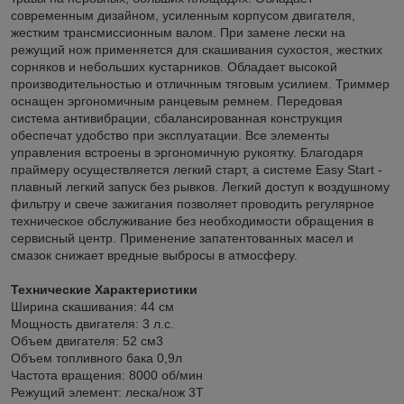
современным дизайном, усиленным корпусом двигателя,
жестким трансмиссионным валом. При замене лески на
режущий нож применяется для скашивания сухостоя, жестких
сорняков и небольших кустарников. Обладает высокой
производительностью и отличнным тяговым усилием. Триммер
оснащен эргономичным ранцевым ремнем. Передовая
система антивибрации, сбалансированная конструкция
обеспечат удобство при эксплуатации. Все элементы
управления встроены в эргономичную рукоятку. Благодаря
праймеру осуществляется легкий старт, а системе Easy Start -
плавный легкий запуск без рывков. Легкий доступ к воздушному
фильтру и свече зажигания позволяет проводить регулярное
техническое обслуживание без необходимости обращения в
сервисный центр. Применение запатентованных масел и
смазок снижает вредные выбросы в атмосферу.
Технические Характеристики
Ширина скашивания: 44 см
Мощность двигателя: 3 л.с.
Объем двигателя: 52 см3
Объем топливного бака 0,9л
Частота вращения: 8000 об/мин
Режущий элемент: леска/нож 3T