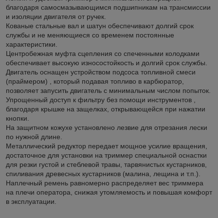
благодаря самосмазывающимся подшипникам на трансмиссии
и изоляции двигателя от ручек.
Кованые стальные вал и шатун обеспечивают долгий срок
службы и не меняющиеся со временем постоянные
характеристики.
Центробежная муфта сцепления со спеченными колодками
обеспечивает высокую износостойкость и долгий срок службы.
Двигатель оснащен устройством подсоса топливной смеси
(праймером) , который подавая топливо в карбюратор,
позволяет запусить двигатель с минимальным числом попыток.
Упрощенный доступ к фильтру без помощи инструментов ,
благодаря крышке на защелках, открывающейся при нажатии
кнопки.
На защитном кожухе установлено лезвие для отрезания лески
по нужной длине.
Металлический редуктор передает мощное усилие вращения,
достаточное для установки на триммер специальной оснастки
для резки густой и стеблевой травы, тарвянистых кустарников,
спиливания древесных кустарников (малина, лещина и т.п.).
Наплечный ремень равномерно распределяет вес триммера
на плечи оператора, снижая утомляемость и повышая комфорт
в эксплуатации.