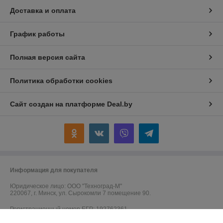
Доставка и оплата
График работы
Полная версия сайта
Политика обработки cookies
Сайт создан на платформе Deal.by
Информация для покупателя
Юридическое лицо:
ООО "Техноград-М"
220067, г. Минск, ул. Сырокомли 7 помещение 90.
Регистрационный номер ЕГР: 192762361