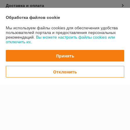
Доставка и оплата
Обработка файлов cookie
График работы
Мы используем файлы cookies для обеспечения удобства
пользователей портала и предоставления персональных
Полная версия сайта
рекомендаций.
Вы можете настроить файлы cookies или
отключить их.
Политика обработки cookies
Принять
Сайт создан на платформе Deal.by
Отклонить
Информация для покупателя
Юридическое лицо:
ООО "Техноград-М"
220067, г. Минск, ул. Сырокомли 7 помещение 90.
Регистрационный номер ЕГР: 192762361