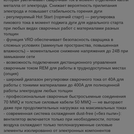
металла от электрода. Снижает вероятность прилипания
электрода и повышает стабильность горения дуги
- регулируемый Hot Start (горячий старт) — регулировка
пикового тока в момент поджига дуги для идеального старта
при любых видах сварочных работ с материалами разных
толщин
- функция VRD обеспечивает безопасность сварщика в
сложных условиях (замкнутые пространства, повышенная
влажность) – моментальное снижение напряжения до 24В при
замыкании сети
- возможность подключения дистанционного управления
сварочным током REM для работы в труднодоступных местах
(опция)
- широкий диапазон регулировки сварочного тока от 40А для
работы с тонкими материалами до 400А для полноценной
работы электродом любых толщин
- профессиональные сварочные быстросъемные соединения
70 MMQ и толстые силовые кабели 50 MMQ — не выгорают
даже при продолжительных нагрузках на максимальных токах
- современная система охлаждения dust-free («без пыли»):
вентилятор включается только при необходимости, потоки
воздуха охлаждают только теплонагруженные силовые
элементы изолированно от электронных компонентов