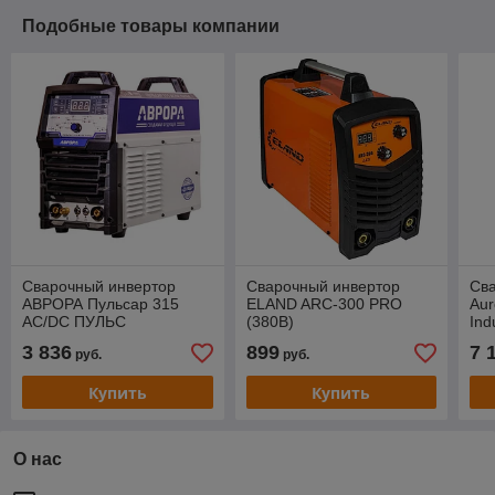
Подобные товары компании
Сварочный инвертор
Сварочный инвертор
Св
АВРОРА Пульсар 315
ELAND ARC-300 PRO
Aur
AC/DC ПУЛЬС
(380В)
Ind
(TIG+MMA)
3 836
899
7 
руб.
руб.
Купить
Купить
О нас