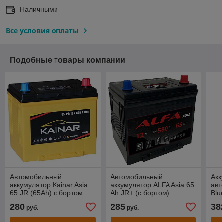
Наличными
Все условия оплаты
Подобные товары компании
Автомобильный
Автомобильный
Акк
аккумулятор Kainar Asia
аккумулятор ALFA Asia 65
авт
65 JR (65Ah) с бортом
Ah JR+ (с бортом)
Blu
280
285
38
руб.
руб.