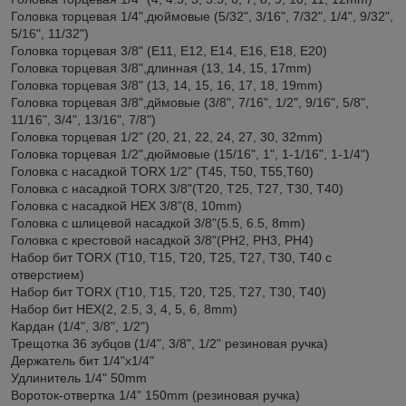
Головка торцевая 1/4",дюймовые (5/32", 3/16", 7/32", 1/4", 9/32",
5/16", 11/32")
Головка торцевая 3/8" (E11, E12, E14, E16, E18, E20)
Головка торцевая 3/8",длинная (13, 14, 15, 17mm)
Головка торцевая 3/8" (13, 14, 15, 16, 17, 18, 19mm)
Головка торцевая 3/8",дймовые (3/8", 7/16", 1/2", 9/16", 5/8",
11/16", 3/4", 13/16", 7/8")
Головка торцевая 1/2" (20, 21, 22, 24, 27, 30, 32mm)
Головка торцевая 1/2",дюймовые (15/16", 1", 1-1/16", 1-1/4")
Головка с насадкой TORX 1/2" (T45, T50, T55,T60)
Головка с насадкой TORX 3/8"(T20, T25, T27, T30, T40)
Головка с насадкой HEX 3/8"(8, 10mm)
Головка с шлицевой насадкой 3/8"(5.5, 6.5, 8mm)
Головка с крестовой насадкой 3/8"(PH2, PH3, PH4)
Набор бит TORX (T10, T15, T20, T25, T27, T30, T40 с
отверстием)
Набор бит TORX (T10, T15, T20, T25, T27, T30, T40)
Набор бит HEX(2, 2.5, 3, 4, 5, 6, 8mm)
Кардан (1/4", 3/8", 1/2")
Трещотка 36 зубцов (1/4", 3/8", 1/2" резиновая ручка)
Держатель бит 1/4"х1/4"
Удлинитель 1/4" 50mm
Вороток-отвертка 1/4" 150mm (резиновая ручка)