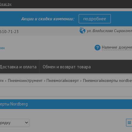
Deal.by
Акции и скидки компании:
подробнее
ул. Владислава Сырокомли
 610-71-23
Наличие докуме
зин
Доставка и оплата
Обмен и возврат товара
ги
Пневмоинструмент
Пневмогайковерт
Пневмогайковерты nordbe
ерты Nordberg