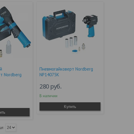
й
Пневмогайковерт Nordberg
т Nordberg
NP14075K
280
руб.
В наличии
Купить
ить