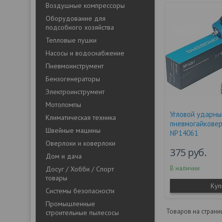
Воздушные компрессоры
Оборудование для
подсобного хозяйства
Тепловые пушки
Насосы и водоснабжение
Пневмоинструмент
Бензогенераторы
Электроинструмент
Мотопомпы
Угловой ударны
Климатическая техника
пневмогайковер
Швейные машины
NP14061
Оверлоки и коверлоки
375
руб.
Дом и дача
В наличии
Досуг / Хобби / Спорт
товары
Куп
Системы безопасности
Промышленные
строительные пылесосы