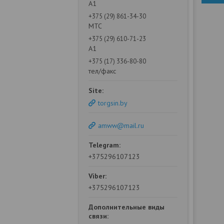
А1
+375 (29) 861-34-30
МТС
+375 (29) 610-71-23
А1
+375 (17) 336-80-80
тел/факс
torgsin.by
amww@mail.ru
+375296107123
+375296107123