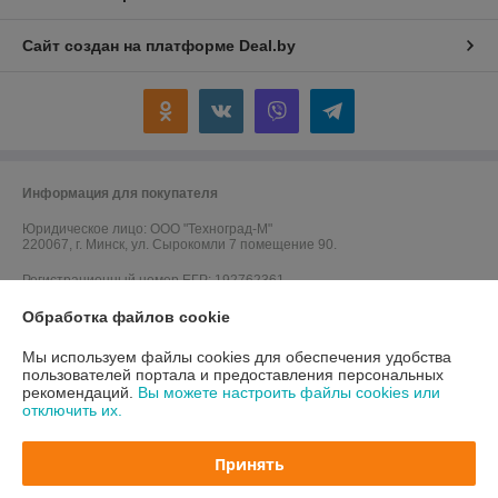
Сайт создан на платформе Deal.by
Информация для покупателя
Юридическое лицо:
ООО "Техноград-М"
220067, г. Минск, ул. Сырокомли 7 помещение 90.
Регистрационный номер ЕГР: 192762361
УНП: 192762361
Обработка файлов cookie
Регистрационный орган: Мингорисполком
Мы используем файлы cookies для обеспечения удобства
пользователей портала и предоставления персональных
Дата регистрации компании: 23.01.2017
рекомендаций.
Вы можете настроить файлы cookies или
отключить их.
Ссылка на свидетельство/лицензию
Ссылка на свидетельство/лицензию
Принять
Ссылка на свидетельство/лицензию