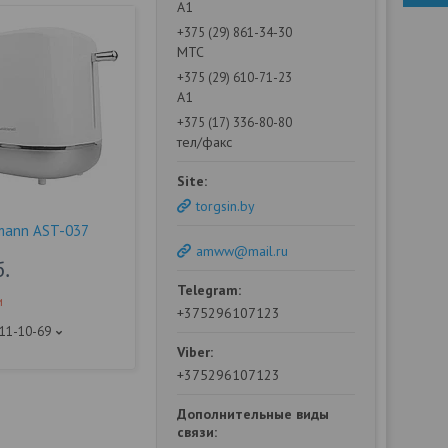
А1
+375 (29) 861-34-30
МТС
+375 (29) 610-71-23
А1
+375 (17) 336-80-80
тел/факс
torgsin.by
mann AST-037
amww@mail.ru
б.
и
+375296107123
111-10-69
+375296107123