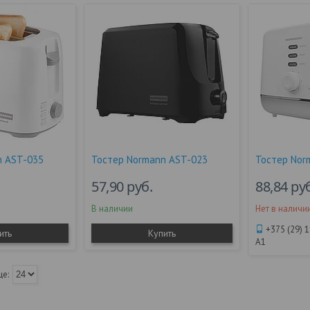
n AST-035
Тостер Normann AST-023
Тостер Nor
57,90
руб.
88,84
ру
В наличии
Нет в наличи
+375 (29) 
ить
Купить
А1