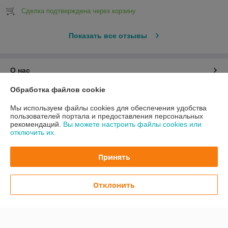
Сделка подтверждена через корзину
Показать все отзывы
О нас
Обработка файлов cookie
Контакты
Мы используем файлы cookies для обеспечения удобства
пользователей портала и предоставления персональных
Доставка и оплата
рекомендаций.
Вы можете настроить файлы cookies или
отключить их.
График работы
Принять
Полная версия сайта
Отклонить
Политика обработки cookies
Сайт создан на платформе Deal.by