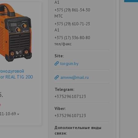
А1
+375 (29) 861-34-30
МТС
+375 (29) 610-71-23
А1
+375 (17) 336-80-80
тел/факс
torgsin.by
гонодуговой
ог REAL TIG 200
amww@mail.ru
б.
+375296107123
и
111-10-69
+375296107123