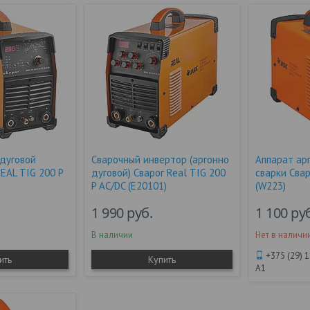
дуговой
Сварочный инвертор (аргонно
Аппарат ар
REAL TIG 200 P
дуговой) Сварог Real TIG 200
сварки Свар
P AC/DC (E20101)
(W223)
1 990
руб.
1 100
ру
В наличии
Нет в наличи
+375 (29) 
ить
Купить
А1