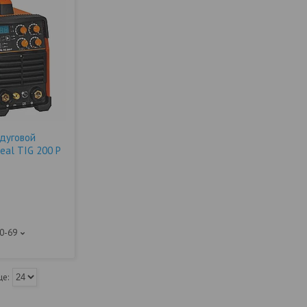
дуговой
eal TIG 200 P
10-69