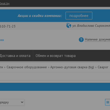
Deal.by
Акции и скидки компании:
подробнее
ул. Владислава Сырокомли
 610-71-23
Наличие докуме
зин
Доставка и оплата
Обмен и возврат товара
ги
Сварочное оборудование
Аргонно-дуговая сварка (tig)
Сварог