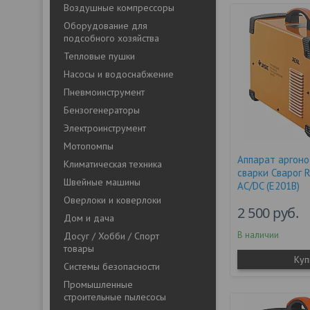
Воздушные компрессоры
Оборудование для
подсобного хозяйства
Тепловые пушки
Насосы и водоснабжение
Пневмоинструмент
Бензогенераторы
Электроинструмент
Мотопомпы
Аппарат аргоно
Климатическая техника
сварки Сварог 
Швейные машины
AC/DC (E201B)
Оверлоки и коверлоки
2 500
руб.
Дом и дача
В наличии
Досуг / Хобби / Спорт
товары
Куп
Системы безопасности
Промышленные
строительные пылесосы