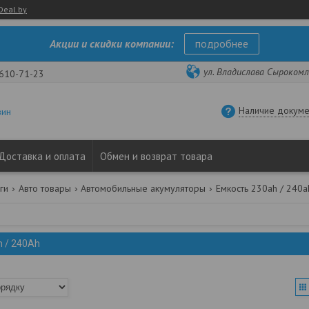
Deal.by
Акции и скидки компании:
подробнее
ул. Владислава Сырокомли
 610-71-23
Наличие докуме
зин
Доставка и оплата
Обмен и возврат товара
ги
Авто товары
Автомобильные акумуляторы
Емкость 230ah / 240a
 / 240Ah