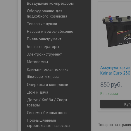
Воздушные компрессоры
Оборудование для
подсобного хозяйства
Тепловые пушки
Насосы и водоснабжение
Пневмоинструмент
Бензогенераторы
Электроинструмент
Мотопомпы
Аккумулятор а
Климатическая техника
Kainar Euro 230 
Швейные машины
850
руб.
Оверлоки и коверлоки
Дом и дача
В наличии
Досуг / Хобби / Спорт
Куп
товары
Системы безопасности
Промышленные
строительные пылесосы