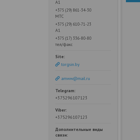
А1
+375 (29) 861-34-30
МТС
+375 (29) 610-71-23
А1
+375 (17) 336-80-80
тел/факс
torgsin.by
amww@mail.ru
+375296107123
+375296107123