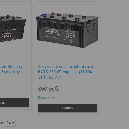
втомобильный
Аккумулятор автомобильный
(3) евро +/-
BARS 230 (3) евро +/- (1350A,
518*265*223)
860
руб.
В наличии
ить
Купить