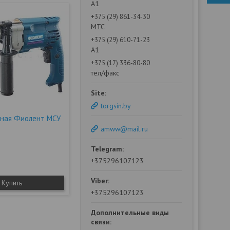
А1
+375 (29) 861-34-30
МТС
+375 (29) 610-71-23
А1
+375 (17) 336-80-80
тел/факс
torgsin.by
рная Фиолент МСУ
amww@mail.ru
+375296107123
Купить
+375296107123