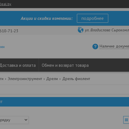
Deal.by
Акции и скидки компании:
подробнее
ул. Владислава Сырокомли
 610-71-23
Наличие докуме
зин
Доставка и оплата
Обмен и возврат товара
ги
Электроинструмент
Дрели
Дрель фиолент
нт