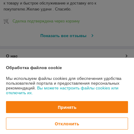
к товару и быстрое обслуживание и доставку его к 
покупателю.Желаю удачи . Спасибо.
Сделка подтверждена через корзину
Показать все отзывы
О нас
Обработка файлов cookie
Контакты
Мы используем файлы cookies для обеспечения удобства
пользователей портала и предоставления персональных
Доставка и оплата
рекомендаций.
Вы можете настроить файлы cookies или
отключить их.
График работы
Принять
Полная версия сайта
Отклонить
Политика обработки cookies