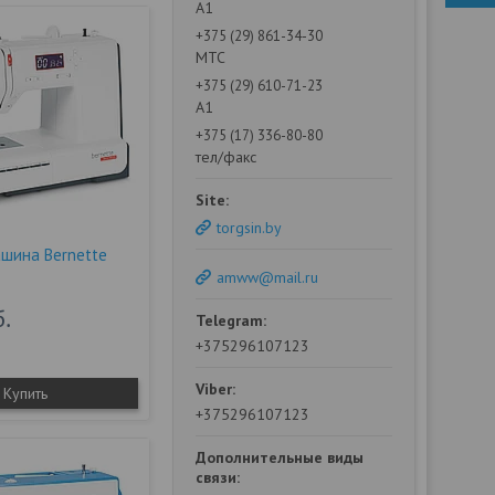
А1
+375 (29) 861-34-30
МТС
+375 (29) 610-71-23
А1
+375 (17) 336-80-80
тел/факс
torgsin.by
шина Bernette
amww@mail.ru
б.
+375296107123
Купить
+375296107123