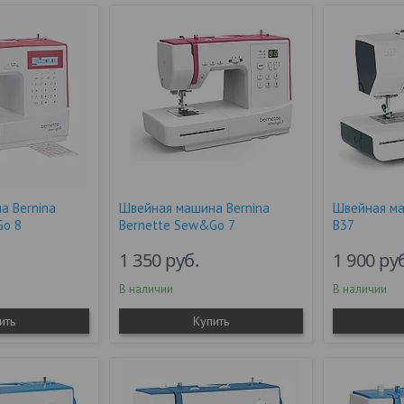
а Bernina
Швейная машина Bernina
Швейная ма
Go 8
Bernette Sew&Go 7
B37
1 350
руб.
1 900
ру
В наличии
В наличии
ить
Купить