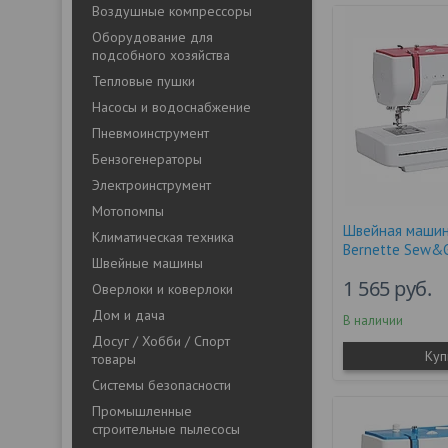
Воздушные компрессоры
Оборудование для
подсобного хозяйства
Тепловые пушки
Насосы и водоснабжение
Пневмоинструмент
Бензогенераторы
Электроинструмент
Мотопомпы
Швейная машин
Климатическая техника
Bernette Sew&
Швейные машины
1 565
руб.
Оверлоки и коверлоки
Дом и дача
В наличии
Досуг / Хобби / Спорт
Куп
товары
Системы безопасности
Промышленные
строительные пылесосы