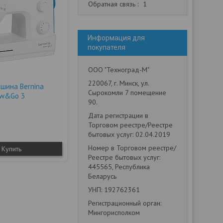
Обратная связь
1
Информация для
покупателя
ООО "Техноград-М"
220067, г. Минск, ул.
шина Bernina
Сырокомли 7 помещение
ew&Go 3
90.
Дата регистрации в
Торговом реестре/Реестре
бытовых услуг: 02.04.2019
Номер в Торговом реестре/
Купить
Реестре бытовых услуг:
445565, Республика
Беларусь
УНП: 192762361
Регистрационный орган:
Мингорисполком