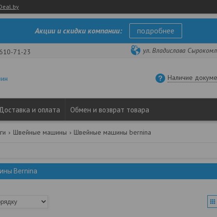
Deal.by
Акции и скидки компании:
подробнее
ул. Владислава Сырокомли
 610-71-23
Наличие докуме
зин
Доставка и оплата
Обмен и возврат товара
ги
Швейные машины
Швейные машины bernina
ны Bernina